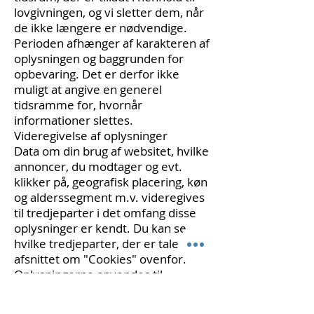
lovgivningen, og vi sletter dem, når
de ikke længere er nødvendige.
Perioden afhænger af karakteren af
oplysningen og baggrunden for
opbevaring. Det er derfor ikke
muligt at angive en generel
tidsramme for, hvornår
informationer slettes.
Videregivelse af oplysninger
Data om din brug af websitet, hvilke
annoncer, du modtager og evt.
klikker på, geografisk placering, køn
og alderssegment m.v. videregives
til tredjeparter i det omfang disse
oplysninger er kendt. Du kan se
hvilke tredjeparter, der er tale om, i
afsnittet om "Cookies" ovenfor.
Oplysningerne anvendes til
målretning af annoncering.
Vi benytter herudover en række